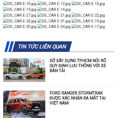
TIN TỨC LIÊN QUAN
SỞ XÂY DỰNG TP.HCM NÓI RÕ
QUY ĐỊNH LƯU THÔNG VỚI XE
BÁN TẢI
FORD RANGER STORMTRAK
ĐƯỢC XÁC NHẬN RA MẮT TẠI
VIỆT NAM