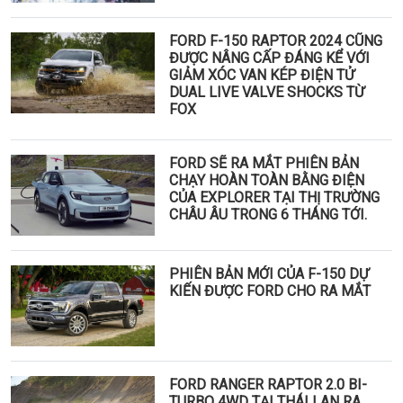
FORD F-150 RAPTOR 2024 CŨNG
ĐƯỢC NÂNG CẤP ĐÁNG KỂ VỚI
GIẢM XÓC VAN KÉP ĐIỆN TỬ
DUAL LIVE VALVE SHOCKS TỪ
FOX
FORD SẼ RA MẮT PHIÊN BẢN
CHẠY HOÀN TOÀN BẰNG ĐIỆN
CỦA EXPLORER TẠI THỊ TRƯỜNG
CHÂU ÂU TRONG 6 THÁNG TỚI.
PHIÊN BẢN MỚI CỦA F-150 DỰ
KIẾN ĐƯỢC FORD CHO RA MẮT
FORD RANGER RAPTOR 2.0 BI-
TURBO 4WD TẠI THÁI LAN RA