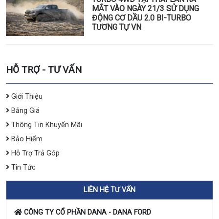
MẮT VÀO NGÀY 21/3 SỬ DỤNG
ĐỘNG CƠ DẦU 2.0 BI-TURBO
TƯƠNG TỰ VN
HỖ TRỢ - TƯ VẤN
Giới Thiệu
Bảng Giá
Thông Tin Khuyến Mãi
Bảo Hiểm
Hỗ Trợ Trả Góp
Tin Tức
LIÊN HỆ TƯ VẤN
CÔNG TY CỔ PHẦN DANA - DANA FORD