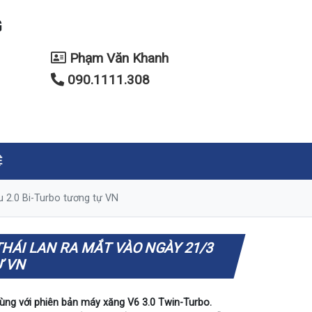
G
Phạm Văn Khanh
090.1111.308
Ệ
u 2.0 Bi-Turbo tương tự VN
THÁI LAN RA MẮT VÀO NGÀY 21/3
Ự VN
ùng với phiên bản máy xăng V6 3.0 Twin-Turbo.