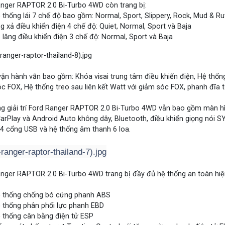
nger RAPTOR 2.0 Bi-Turbo 4WD còn trang bị:
 thống lái 7 chế độ bao gồm: Normal, Sport, Slippery, Rock, Mud & Ru
g xả điều khiển điện 4 chế độ: Quiet, Normal, Sport và Baja
 lăng điều khiển điện 3 chế độ: Normal, Sport và Baja
vận hành vẫn bao gồm: Khóa visai trung tâm điều khiển điện, Hệ thố
c FOX, Hệ thống treo sau liên kết Watt với giảm sóc FOX, phanh đĩa 
g giải trí Ford Ranger RAPTOR 2.0 Bi-Turbo 4WD vẫn bao gồm màn hì
arPlay và Android Auto không dây, Bluetooth, điều khiển giọng nói S
4 cổng USB và hệ thống âm thanh 6 loa.
nger RAPTOR 2.0 Bi-Turbo 4WD trang bị đầy đủ hệ thống an toàn hiện
 thống chống bó cứng phanh ABS
 thống phân phối lực phanh EBD
 thống cân bằng điện tử ESP