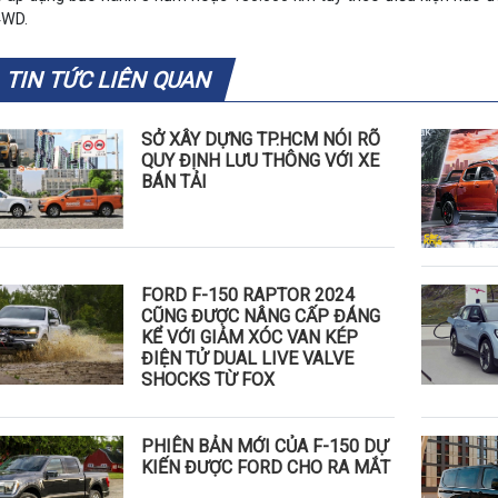
4WD.
TIN TỨC LIÊN QUAN
SỞ XÂY DỰNG TP.HCM NÓI RÕ
QUY ĐỊNH LƯU THÔNG VỚI XE
BÁN TẢI
FORD F-150 RAPTOR 2024
CŨNG ĐƯỢC NÂNG CẤP ĐÁNG
KỂ VỚI GIẢM XÓC VAN KÉP
ĐIỆN TỬ DUAL LIVE VALVE
SHOCKS TỪ FOX
PHIÊN BẢN MỚI CỦA F-150 DỰ
KIẾN ĐƯỢC FORD CHO RA MẮT