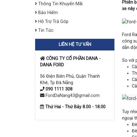
Phiên b
Thông Tin Khuyến Mãi
xe này 
Bảo Hiểm
Hỗ Trợ Trả Góp
Tin Tức
Ford Ra
công su
LIÊN HỆ TƯ VẤN
dẫn độn
CÔNG TY CỔ PHẦN DANA -
So với 
DANA FORD
Cắ
Th
56 Điện Biên Phủ, Quận Thanh
Cắ
Khê, Tp Đà Nẵng
Cắ
090 1111 308
FordDaNang43@gmail.com
Thứ Hai - Thứ Bảy 8.00 - 18.00
Tuy nhi
ngoại t
Đè
Đè