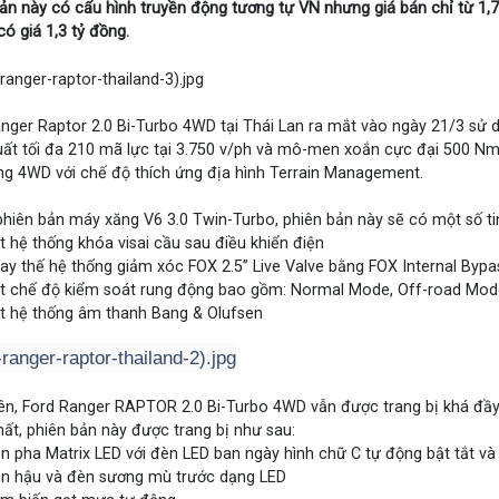
ản này có cấu hình truyền động tương tự VN nhưng giá bán chỉ từ 1,7
có giá 1,3 tỷ đồng.
nger Raptor 2.0 Bi-Turbo 4WD tại Thái Lan ra mắt vào ngày 21/3 sử 
ất tối đa 210 mã lực tại 3.750 v/ph và mô-men xoắn cực đại 500 Nm 
g 4WD với chế độ thích ứng địa hình Terrain Management.
phiên bản máy xăng V6 3.0 Twin-Turbo, phiên bản này sẽ có một số ti
t hệ thống khóa visai cầu sau điều khiển điện
ay thế hệ thống giảm xóc FOX 2.5” Live Valve bằng FOX Internal Bypa
t chế độ kiểm soát rung động bao gồm: Normal Mode, Off-road Mod
t hệ thống âm thanh Bang & Olufsen
ên, Ford Ranger RAPTOR 2.0 Bi-Turbo 4WD vẫn được trang bị khá đầy 
hất, phiên bản này được trang bị như sau:
n pha Matrix LED với đèn LED ban ngày hình chữ C tự động bật tắt và
n hậu và đèn sương mù trước dạng LED