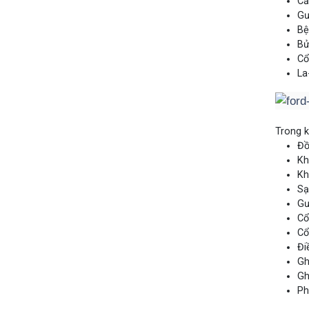
Cả
Gư
Bệ
Bử
Cổ
La
Trong k
Đồ
Kh
Kh
Sạ
Gư
Cổ
Cổ
Đi
Gh
Gh
Ph