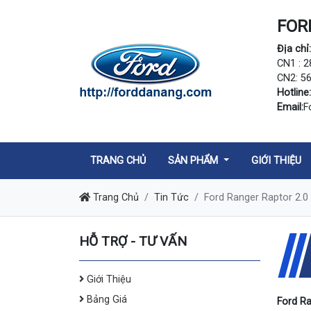
FOR
Địa chỉ
CN1 : 
CN2: 56
Hotline:
Email:
F
TRANG CHỦ
SẢN PHẨM
GIỚI THIỆU
Trang Chủ
Tin Tức
Ford Ranger Raptor 2.0
HỖ TRỢ - TƯ VẤN
Giới Thiệu
Bảng Giá
Ford Ra