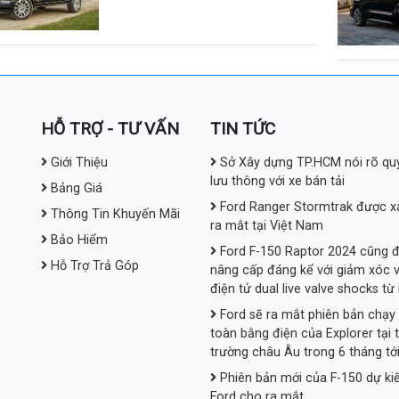
HỖ TRỢ - TƯ VẤN
TIN TỨC
Giới Thiệu
Sở Xây dựng TP.HCM nói rõ qu
lưu thông với xe bán tải
Bảng Giá
Ford Ranger Stormtrak được x
Thông Tin Khuyến Mãi
ra mắt tại Việt Nam
Bảo Hiểm
Ford F-150 Raptor 2024 cũng 
Hỗ Trợ Trả Góp
nâng cấp đáng kể với giảm xóc 
điện tử dual live valve shocks từ
Ford sẽ ra mắt phiên bản chạy
toàn bằng điện của Explorer tại t
trường châu Âu trong 6 tháng tới
Phiên bản mới của F-150 dự ki
Ford cho ra mắt