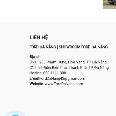
LIÊN HỆ
FORD ĐÀ NẴNG | SHOWROOM FORD ĐÀ NẴNG
Địa chỉ:
CN1 : 286 Phạm Hùng, Hòa Vang, TP Đà Nẵng
CN2: 56 Điện Biên Phủ, Thanh Khê, TP Đà Nẵng
Hotline:
090 1111 308
Email:
FordDaNang43@gmail.com
Website:
www.FordDaNang.com