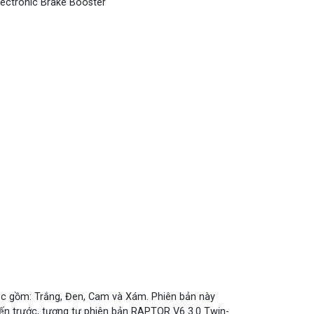
lectronic Brake Booster
ắc gồm: Trắng, Đen, Cam và Xám. Phiên bản này
ến trước, tương tự phiên bản RAPTOR V6 3.0 Twin-