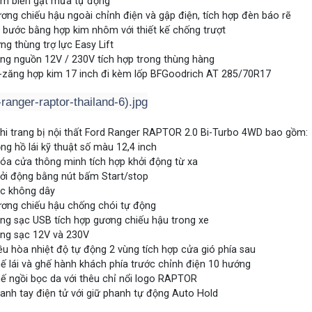
m biến gạt mưa tự động
ơng chiếu hậu ngoài chỉnh điện và gập điện, tích hợp đèn báo rẽ
 bước bằng hợp kim nhôm với thiết kế chống trượt
ng thùng trợ lực Easy Lift
ng nguồn 12V / 230V tích hợp trong thùng hàng
-zăng hợp kim 17 inch đi kèm lốp BFGoodrich AT 285/70R17
hi trang bị nội thất Ford Ranger RAPTOR 2.0 Bi-Turbo 4WD bao gồm:
ng hồ lái kỹ thuật số màu 12,4 inch
óa cửa thông minh tích hợp khởi động từ xa
ởi động bằng nút bấm Start/stop
c không dây
ơng chiếu hậu chống chói tự động
ng sạc USB tích hợp gương chiếu hậu trong xe
ng sạc 12V và 230V
ều hòa nhiệt độ tự động 2 vùng tích hợp cửa gió phía sau
ế lái và ghế hành khách phía trước chỉnh điện 10 hướng
ế ngồi bọc da với thêu chỉ nổi logo RAPTOR
anh tay điện tử với giữ phanh tự động Auto Hold