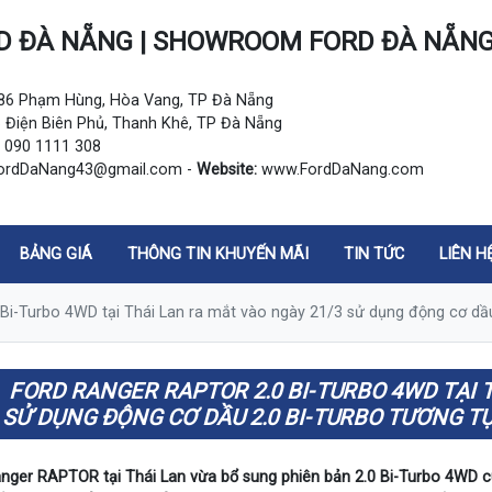
D ĐÀ NẴNG | SHOWROOM FORD ĐÀ NẴN
:
286 Phạm Hùng, Hòa Vang, TP Đà Nẵng
 Điện Biên Phủ, Thanh Khê, TP Đà Nẵng
090 1111 308
ordDaNang43@gmail.com -
Website:
www.FordDaNang.com
BẢNG GIÁ
THÔNG TIN KHUYẾN MÃI
TIN TỨC
LIÊN H
 Bi-Turbo 4WD tại Thái Lan ra mắt vào ngày 21/3 sử dụng động cơ dầ
FORD RANGER RAPTOR 2.0 BI-TURBO 4WD TẠI 
SỬ DỤNG ĐỘNG CƠ DẦU 2.0 BI-TURBO TƯƠNG T
nger RAPTOR tại Thái Lan vừa bổ sung phiên bản 2.0 Bi-Turbo 4WD c