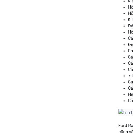
Ki
Hỗ
Hỗ
Ki
Đi
Hỗ
Cả
Đè
Ph
Cả
Cả
Cả
7 t
Ca
Cả
Hệ
Cả
Ford Ra
cũng sẽ