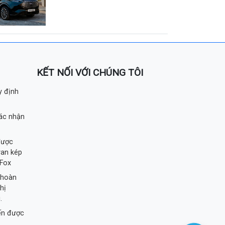
KẾT NỐI VỚI CHÚNG TÔI
y định
ác nhận
được
van kép
 Fox
 hoàn
hị
.
ến được