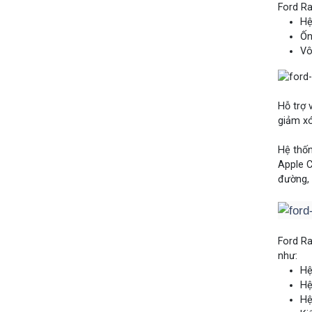
Ford Ra
Hệ
Ốn
Vô
Hỗ trợ 
giảm xó
Hệ thốn
Apple C
đường, 
Ford Ra
như:
Hệ
Hệ
Hệ