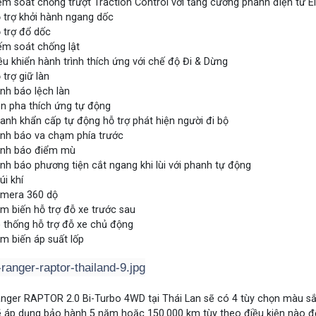
ểm soát chống trượt Traction Control với tăng cường phanh điện tử E
 trợ khởi hành ngang dốc
 trợ đổ dốc
ếm soát chống lật
ều khiển hành trình thích ứng với chế độ Đi & Dừng
 trợ giữ làn
nh báo lệch làn
n pha thích ứng tự động
anh khẩn cấp tự động hỗ trợ phát hiện người đi bộ
nh báo va chạm phía trước
nh báo điểm mù
nh báo phương tiện cắt ngang khi lùi với phanh tự động
úi khí
mera 360 dộ
m biến hỗ trợ đỗ xe trước sau
 thống hỗ trợ đỗ xe chủ động
m biến áp suất lốp
nger RAPTOR 2.0 Bi-Turbo 4WD tại Thái Lan sẽ có 4 tùy chọn màu s
 áp dụng bảo hành 5 năm hoặc 150.000 km tùy theo điều kiện nào đ