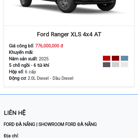
Ford Ranger XLS 4x4 AT
Giá công bố:
776,000,000 đ
Khuyến mãi:
Năm sản xuất:
2025
Xem Chi Tiết
5 chỗ ngồi - 6 túi khí
Hộp số:
6 cấp
Động cơ:
2.0L Diesel - Dầu Diesel
LIÊN HỆ
FORD ĐÀ NẴNG | SHOWROOM FORD ĐÀ NẴNG
Địa chỉ: