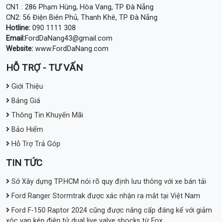
CN1 : 286 Phạm Hùng, Hòa Vang, TP Đà Nẵng
CN2: 56 Điện Biên Phủ, Thanh Khê, TP Đà Nẵng
Hotline:
090 1111 308
Email:
FordDaNang43@gmail.com
Website:
www.FordDaNang.com
HỖ TRỢ - TƯ VẤN
Giới Thiệu
Bảng Giá
Thông Tin Khuyến Mãi
Bảo Hiểm
Hỗ Trợ Trả Góp
TIN TỨC
Sở Xây dựng TP.HCM nói rõ quy định lưu thông với xe bán tải
Ford Ranger Stormtrak được xác nhận ra mắt tại Việt Nam
Ford F-150 Raptor 2024 cũng được nâng cấp đáng kể với giảm
xóc van kép điện tử dual live valve shocks từ Fox