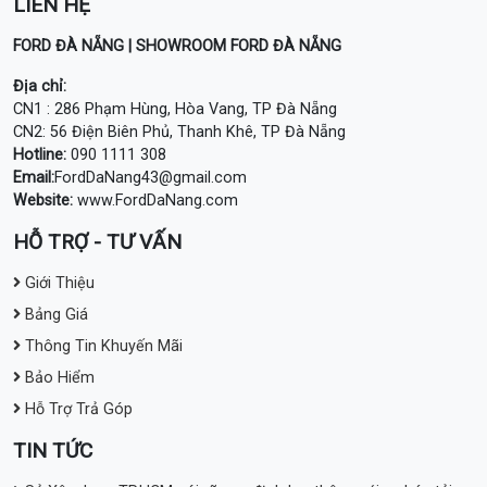
LIÊN HỆ
FORD ĐÀ NẴNG | SHOWROOM FORD ĐÀ NẴNG
Địa chỉ:
CN1 : 286 Phạm Hùng, Hòa Vang, TP Đà Nẵng
CN2: 56 Điện Biên Phủ, Thanh Khê, TP Đà Nẵng
Hotline:
090 1111 308
Email:
FordDaNang43@gmail.com
Website:
www.FordDaNang.com
HỖ TRỢ - TƯ VẤN
Giới Thiệu
Bảng Giá
Thông Tin Khuyến Mãi
Bảo Hiểm
Hỗ Trợ Trả Góp
TIN TỨC