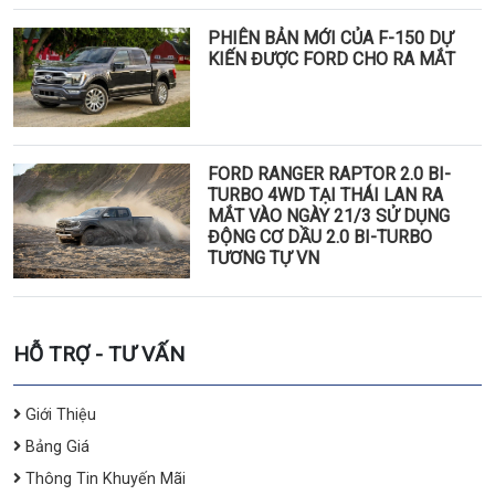
PHIÊN BẢN MỚI CỦA F-150 DỰ
KIẾN ĐƯỢC FORD CHO RA MẮT
FORD RANGER RAPTOR 2.0 BI-
TURBO 4WD TẠI THÁI LAN RA
MẮT VÀO NGÀY 21/3 SỬ DỤNG
ĐỘNG CƠ DẦU 2.0 BI-TURBO
TƯƠNG TỰ VN
HỖ TRỢ - TƯ VẤN
Giới Thiệu
Bảng Giá
Thông Tin Khuyến Mãi