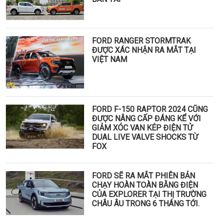
FORD RANGER STORMTRAK
ĐƯỢC XÁC NHẬN RA MẮT TẠI
VIỆT NAM
FORD F-150 RAPTOR 2024 CŨNG
ĐƯỢC NÂNG CẤP ĐÁNG KỂ VỚI
GIẢM XÓC VAN KÉP ĐIỆN TỬ
DUAL LIVE VALVE SHOCKS TỪ
FOX
FORD SẼ RA MẮT PHIÊN BẢN
CHẠY HOÀN TOÀN BẰNG ĐIỆN
CỦA EXPLORER TẠI THỊ TRƯỜNG
CHÂU ÂU TRONG 6 THÁNG TỚI.