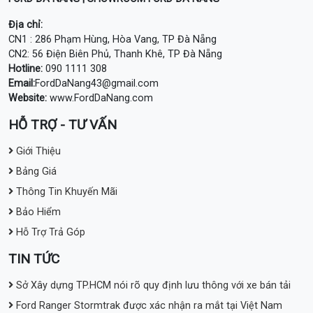
Địa chỉ:
CN1 : 286 Phạm Hùng, Hòa Vang, TP Đà Nẵng
CN2: 56 Điện Biên Phủ, Thanh Khê, TP Đà Nẵng
Hotline:
090 1111 308
Email:
FordDaNang43@gmail.com
Website:
www.FordDaNang.com
HỖ TRỢ - TƯ VẤN
Giới Thiệu
Bảng Giá
Thông Tin Khuyến Mãi
Bảo Hiểm
Hỗ Trợ Trả Góp
TIN TỨC
Sở Xây dựng TP.HCM nói rõ quy định lưu thông với xe bán tải
Ford Ranger Stormtrak được xác nhận ra mắt tại Việt Nam