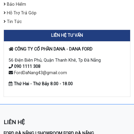
Bảo Hiểm
Hỗ Trợ Trả Góp
Tin Tức
LIÊN HỆ TƯ VẤN
CÔNG TY CỔ PHẦN DANA - DANA FORD
56 Điện Biên Phủ, Quận Thanh Khê, Tp Đà Nẵng
090 1111 308
FordDaNang43@gmail.com
Thứ Hai - Thứ Bảy 8.00 - 18.00
LIÊN HỆ
FORD ĐÀ NẴNG | SHOWROOM FORD ĐÀ NẴNG