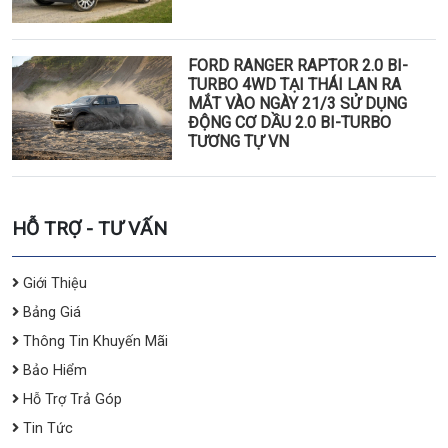
FORD RANGER RAPTOR 2.0 BI-
TURBO 4WD TẠI THÁI LAN RA
MẮT VÀO NGÀY 21/3 SỬ DỤNG
ĐỘNG CƠ DẦU 2.0 BI-TURBO
TƯƠNG TỰ VN
HỖ TRỢ - TƯ VẤN
Giới Thiệu
Bảng Giá
Thông Tin Khuyến Mãi
Bảo Hiểm
Hỗ Trợ Trả Góp
Tin Tức