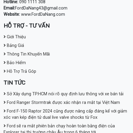
Hotline:
090 1111 308
Email:
FordDaNang43@gmail.com
Website:
www.FordDaNang.com
HỖ TRỢ - TƯ VẤN
Giới Thiệu
Bảng Giá
Thông Tin Khuyến Mãi
Bảo Hiểm
Hỗ Trợ Trả Góp
TIN TỨC
Sở Xây dựng TP.HCM nói rõ quy định lưu thông với xe bán tải
Ford Ranger Stormtrak được xác nhận ra mắt tại Việt Nam
Ford F-150 Raptor 2024 cũng được nâng cấp đáng kể với giảm
xóc van kép điện tử dual live valve shocks từ Fox
Ford sẽ ra mắt phiên bản chạy hoàn toàn bằng điện của
Explorer tại thị trường châu Âu trong 6 tháng tới.