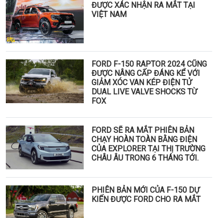
ĐƯỢC XÁC NHẬN RA MẮT TẠI
VIỆT NAM
FORD F-150 RAPTOR 2024 CŨNG
ĐƯỢC NÂNG CẤP ĐÁNG KỂ VỚI
GIẢM XÓC VAN KÉP ĐIỆN TỬ
DUAL LIVE VALVE SHOCKS TỪ
FOX
FORD SẼ RA MẮT PHIÊN BẢN
CHẠY HOÀN TOÀN BẰNG ĐIỆN
CỦA EXPLORER TẠI THỊ TRƯỜNG
CHÂU ÂU TRONG 6 THÁNG TỚI.
PHIÊN BẢN MỚI CỦA F-150 DỰ
KIẾN ĐƯỢC FORD CHO RA MẮT