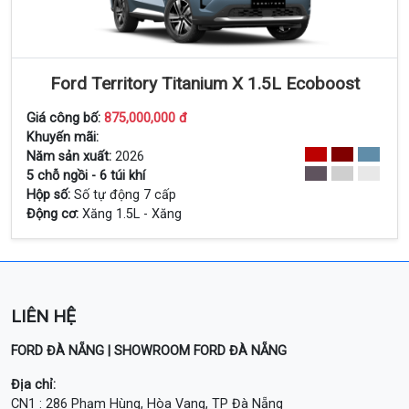
Ford Territory Titanium X 1.5L Ecoboost
Giá công bố:
875,000,000 đ
Xem Chi Tiết
Khuyến mãi:
Năm sản xuất:
2026
5 chỗ ngồi - 6 túi khí
Hộp số:
Số tự động 7 cấp
Động cơ:
Xăng 1.5L - Xăng
LIÊN HỆ
FORD ĐÀ NẴNG | SHOWROOM FORD ĐÀ NẴNG
Địa chỉ:
CN1 : 286 Phạm Hùng, Hòa Vang, TP Đà Nẵng