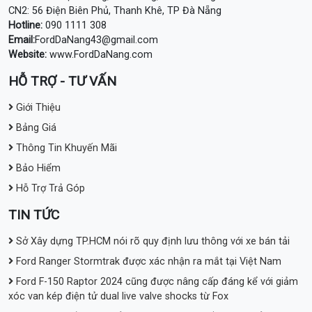
CN2: 56 Điện Biên Phủ, Thanh Khê, TP Đà Nẵng
Hotline:
090 1111 308
Email:
FordDaNang43@gmail.com
Website:
www.FordDaNang.com
HỖ TRỢ - TƯ VẤN
Giới Thiệu
Bảng Giá
Thông Tin Khuyến Mãi
Bảo Hiểm
Hỗ Trợ Trả Góp
TIN TỨC
Sở Xây dựng TP.HCM nói rõ quy định lưu thông với xe bán tải
Ford Ranger Stormtrak được xác nhận ra mắt tại Việt Nam
Ford F-150 Raptor 2024 cũng được nâng cấp đáng kể với giảm
xóc van kép điện tử dual live valve shocks từ Fox