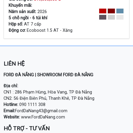
Xem Chi Tiết
Khuyến mãi:
Năm sản xuất:
2026
5 chỗ ngồi - 6 túi khí
Hộp số:
AT 7 cấp
Động cơ:
Ecoboost 1.5 AT - Xăng
LIÊN HỆ
FORD ĐÀ NẴNG | SHOWROOM FORD ĐÀ NẴNG
Địa chỉ:
CN1 : 286 Phạm Hùng, Hòa Vang, TP Đà Nẵng
CN2: 56 Điện Biên Phủ, Thanh Khê, TP Đà Nẵng
Hotline:
090 1111 308
Email:
FordDaNang43@gmail.com
Website:
www.FordDaNang.com
HỖ TRỢ - TƯ VẤN