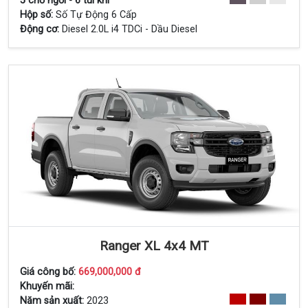
5 chỗ ngồi - 6 túi khí
Hộp số:
Số Tự Động 6 Cấp
Động cơ:
Diesel 2.0L i4 TDCi - Dầu Diesel
Ranger XL 4x4 MT
Giá công bố:
669,000,000 đ
Khuyến mãi:
Năm sản xuất:
2023
Xem Chi Tiết