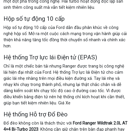
một đột phá trong công nghệ. Hai turbo hoạt động độc lập sản
sinh thêm công suất mà vẫn tiết kiệm nhiên liệu.
Hộp số tự động 10 cấp
Hộp số tự động 10 cấp của Ford dẫn đầu phân khúc về công
nghệ hộp số. Mở ra một cuộc cách mạng trong vận hành giúp cải
thiện khả năng tăng tốc đồng thời chuyển số nhanh và chính xác
hơn.
Hệ thống Trợ lực lái Điện tử (EPAS)
Chỉ là một chiếc bán tải nhưng Ranger được trang bị công nghệ
lái hiện đại nhất của Ford. Hệ thống Trợ lực lái Điện tử cho cảm
giác lái nhẹ nhàng trên mọi điều kiện đường xá. Tay lái nhẹ và
nhạy khi chạy trong thành phố, nhưng lại thật chắc chắn và dễ
dàng kiểm soát khi chạy tốc độ cao ở đường cao tốc. Vì được
điều khiển bằng điện tử nên hệ thống chỉ kích hoạt khi cần thiết,
giúp bạn tiết kiệm nhiên liệu. Giá Xe
Hệ thống Hỗ trợ Đổ Đèo
Đổ đèo không còn là thách thức với
Ford Ranger Wildtrak 2.0L AT
4×4 Bi-Turbo 2023
. Không cần giữ chân trên bàn đạp phanh hay