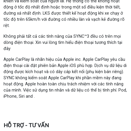
khiển và kiểm soát của người lái. Hệ thống có thể không hoạt
động ở tốc độ nhất định hoặc trong một số điều kiện thời tiết,
đường xá nhất định. LKS được thiết kế hoạt động khi xe chạy ở
tốc độ trên 65km/h với đường có nhiều làn và vạch kẻ đường rõ
rệt.
Không phải tất cả các tính năng của SYNC™3 đều có trên mọi
dòng điện thoại. Xin vui lòng tìm hiểu điện thoại tương thích tại
đây
Apple CarPlay là nhãn hiệu của Apple inc. Apple CarPlay yêu cầu
điện thoại cài đặt phiên bản Apple iOS phù hợp. Dịch vụ dữ liệu di
động được kích hoạt và có dây cáp kết nối (phụ kiện bán riêng).
SYNC không kiểm soát Apple CarPlay khi phần mềm này đang
hoạt động. Apple hoàn toàn chịu trách nhiệm với các tính năng
của mình. Việc sử dụng tin nhắn và dữ liệu có thể bị tính phí. Pod,
iPhone, Siri and .
HỖ TRỢ - TƯ VẤN