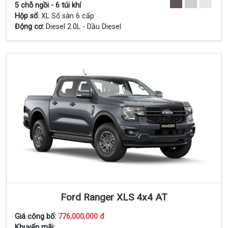
5 chỗ ngồi - 6 túi khí
Hộp số:
XL Số sàn 6 cấp
Động cơ:
Diesel 2.0L - Dầu Diesel
Ford Ranger XLS 4x4 AT
Giá công bố:
776,000,000 đ
Khuyến mãi: