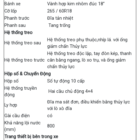
Bánh xe
Vành hợp kim nhôm đúc 18”
Cỡ lốp
265 / 60R18
Phanh trước
Đĩa tản nhiệt
Phanh sau
Tang trống
Hệ thống treo
Hệ thống treo phụ thuộc,nhíp lá. với ống
Hệ thống treo sau
giảm chấn Thủy lực
Hệ thống treo độc lập, tay đòn kép, thanh
Hệ thống treo trước
cân bằng ngang, lò xo trụ, và ống giảm
chấn thủy lực
Hộp số & Chuyển Động
Hộp số
Số tự động 10 cấp
Hệ thống truyền
Hai cầu chủ động 4×4
động
Đĩa ma sát đơn, điều khiển bằng thủy lực
Ly hợp
với lò xò đĩa
Gài cầu điện
có
Khả năng lội nước
800
(mm)
Trang thiết bị bên trong xe