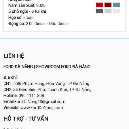
Năm sản xuất:
2025
Xem Chi Tiết
5 chỗ ngồi - 6 túi khí
Hộp số:
6 cấp
Động cơ:
2.0L Diesel - Dầu Diesel
LIÊN HỆ
FORD ĐÀ NẴNG | SHOWROOM FORD ĐÀ NẴNG
Địa chỉ:
CN1 : 286 Phạm Hùng, Hòa Vang, TP Đà Nẵng
CN2: 56 Điện Biên Phủ, Thanh Khê, TP Đà Nẵng
Hotline:
090 1111 308
Email:
FordDaNang43@gmail.com
Website:
www.FordDaNang.com
HỖ TRỢ - TƯ VẤN