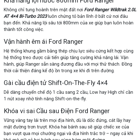
Khả năng lội nước 800mm Ford Ranger
Không chỉ tung hoành trên mặt đất nơi
Ford Ranger Wildtrak 2.0L
AT 4×4 Bi-Turbo 2023
luôn chứng tỏ bản lĩnh ở bất cứ nơi đâu
bạn đến. Khả năng lội sâu tới 800mm của xe giúp bạn luôn hoàn
thành tốt công việc.
Vận hành êm ái Ford Ranger
Hệ thống khung gầm bằng thép chịu lực siêu cứng kết hợp cùng
hệ thống treo được cải tiến giúp tăng cường khả năng lái. Vận
hành, giúp Ranger sẵn sàng đương đầu với mọi thử thách. Đồng
thời cải thiện đáng kể độ ồn trong xe khi đi trên đường.
Gài cầu điện tử Shift-On-The-Fly 4×4
Dễ dàng chuyển chế độ 1 cầu sang 2 cầu, Low hay High chỉ cần
1 nút xoay nhờ tính năng Shift-on-the-fly.
Khóa vi sai Cầu sau Điện Ford Ranger
Vững vàng tay lái trên mọi địa hình, dù là dốc đứng, cát lầy hay
mặt đường trơn trượt. Khóa hai bánh sau sẽ giúp chiếc xe của
bạn vượt qua mọi chướng ngại và địa hình trắc trở – ngay cả khi