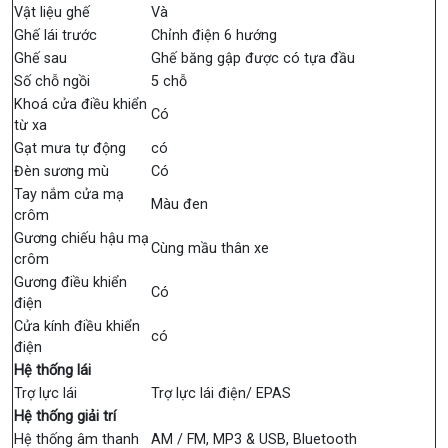
Vật liệu ghế
Và
Ghế lái trước
Chỉnh điện 6 hướng
Ghế sau
Ghế băng gập được có tựa đầu
Số chỗ ngồi
5 chỗ
Khoá cửa điều khiển
Có
từ xa
Gạt mưa tự động
có
Đèn sương mù
Có
Tay nắm cửa mạ
Màu đen
crôm
Gương chiếu hậu mạ
Cùng mầu thân xe
crôm
Gương điều khiển
Có
điện
Cửa kính điều khiển
có
điện
Hệ thống lái
Trợ lực lái
Trợ lực lái điện/ EPAS
Hệ thống giải trí
Hệ thống âm thanh
AM / FM, MP3 & USB, Bluetooth