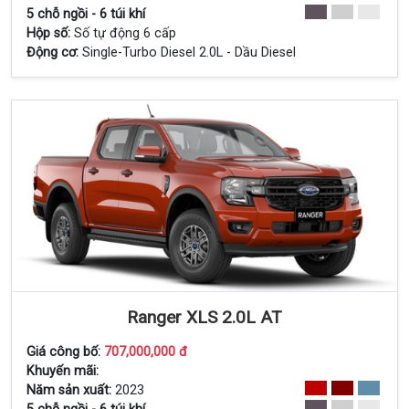
Xem Chi Tiết
5 chỗ ngồi - 6 túi khí
Hộp số:
Số tự động 6 cấp
Động cơ:
Single-Turbo Diesel 2.0L - Dầu Diesel
Ranger XLS 2.0L AT
Giá công bố:
707,000,000 đ
Khuyến mãi:
Xem Chi Tiết
Năm sản xuất:
2023