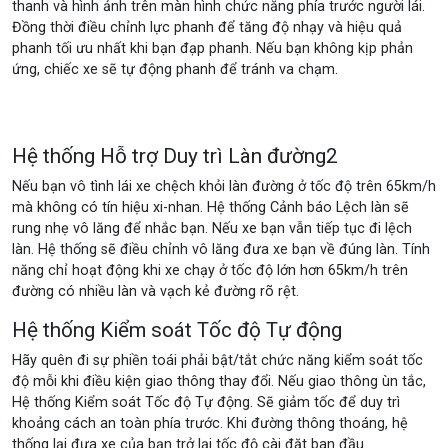
thanh và hình ảnh trên màn hình chức năng phía trước người lái.
Đồng thời điều chỉnh lực phanh để tăng độ nhạy và hiệu quả
phanh tối ưu nhất khi bạn đạp phanh. Nếu bạn không kịp phản
ứng, chiếc xe sẽ tự động phanh để tránh va chạm.
Hệ thống Hỗ trợ Duy trì Làn đường2
Nếu bạn vô tình lái xe chệch khỏi làn đường ở tốc độ trên 65km/h
mà không có tín hiệu xi-nhan. Hệ thống Cảnh báo Lệch làn sẽ
rung nhẹ vô lăng để nhắc bạn. Nếu xe bạn vẫn tiếp tục đi lệch
làn. Hệ thống sẽ điều chỉnh vô lăng đưa xe bạn về đúng làn. Tính
năng chỉ hoạt động khi xe chạy ở tốc độ lớn hơn 65km/h trên
đường có nhiều làn và vạch kẻ đường rõ rệt.
Hệ thống Kiểm soát Tốc độ Tự động
Hãy quên đi sự phiền toái phải bật/tắt chức năng kiểm soát tốc
độ mỗi khi điều kiện giao thông thay đổi. Nếu giao thông ùn tắc,
Hệ thống Kiểm soát Tốc độ Tự động. Sẽ giảm tốc để duy trì
khoảng cách an toàn phía trước. Khi đường thông thoáng, hệ
thống lại đưa xe của bạn trở lại tốc độ cài đặt ban đầu.