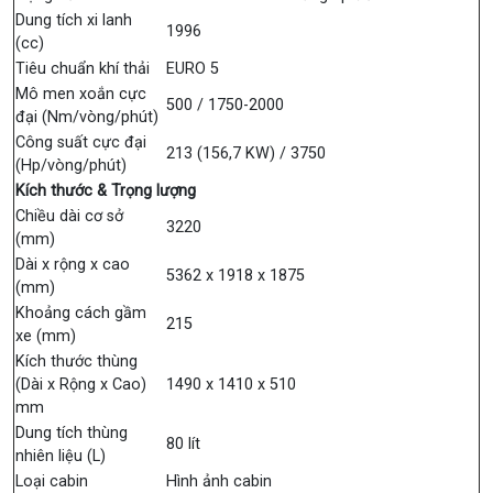
Dung tích xi lanh
1996
(cc)
Tiêu chuẩn khí thải
EURO 5
Mô men xoắn cực
500 / 1750-2000
đại (Nm/vòng/phút)
Công suất cực đại
213 (156,7 KW) / 3750
(Hp/vòng/phút)
Kích thước & Trọng lượng
Chiều dài cơ sở
3220
(mm)
Dài x rộng x cao
5362 x 1918 x 1875
(mm)
Khoảng cách gầm
215
xe (mm)
Kích thước thùng
(Dài x Rộng x Cao)
1490 x 1410 x 510
mm
Dung tích thùng
80 lít
nhiên liệu (L)
Loại cabin
Hình ảnh cabin